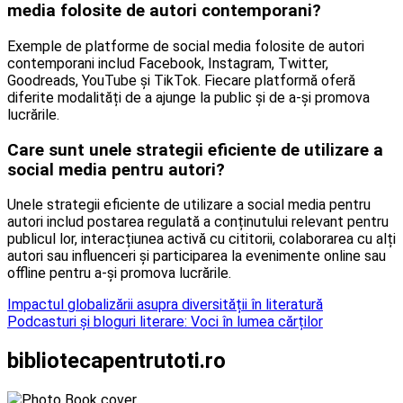
media folosite de autori contemporani?
Exemple de platforme de social media folosite de autori
contemporani includ Facebook, Instagram, Twitter,
Goodreads, YouTube și TikTok. Fiecare platformă oferă
diferite modalități de a ajunge la public și de a-și promova
lucrările.
Care sunt unele strategii eficiente de utilizare a
social media pentru autori?
Unele strategii eficiente de utilizare a social media pentru
autori includ postarea regulată a conținutului relevant pentru
publicul lor, interacțiunea activă cu cititorii, colaborarea cu alți
autori sau influenceri și participarea la evenimente online sau
offline pentru a-și promova lucrările.
Navigare
Impactul globalizării asupra diversității în literatură
Podcasturi și bloguri literare: Voci în lumea cărților
în
articole
bibliotecapentrutoti.ro