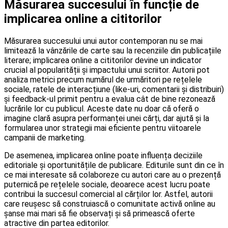
Măsurarea succesului în funcție de
implicarea online a cititorilor
Măsurarea succesului unui autor contemporan nu se mai
limitează la vânzările de carte sau la recenziile din publicațiile
literare; implicarea online a cititorilor devine un indicator
crucial al popularității și impactului unui scriitor. Autorii pot
analiza metrici precum numărul de urmăritori pe rețelele
sociale, ratele de interacțiune (like-uri, comentarii și distribuiri)
și feedback-ul primit pentru a evalua cât de bine rezonează
lucrările lor cu publicul. Aceste date nu doar că oferă o
imagine clară asupra performanței unei cărți, dar ajută și la
formularea unor strategii mai eficiente pentru viitoarele
campanii de marketing.
De asemenea, implicarea online poate influența deciziile
editoriale și oportunitățile de publicare. Editurile sunt din ce în
ce mai interesate să colaboreze cu autori care au o prezență
puternică pe rețelele sociale, deoarece acest lucru poate
contribui la succesul comercial al cărților lor. Astfel, autorii
care reușesc să construiască o comunitate activă online au
șanse mai mari să fie observați și să primească oferte
atractive din partea editorilor.