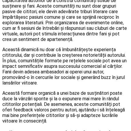
capacitatea autorilor de a construi comunități solide de
susținere și fani. Aceste comunități nu sunt doar grupuri
pasive de cititori; ele devin adevărate triburi literare care
împărtășesc pasiuni comune și care se sprijină reciproc în
explorarea literaturii. Prin organizarea de evenimente online,
cum ar fi sesiuni de întrebări și răspunsuri sau cluburi de carte
virtuale, autorii pot stimula interacțiunea dintre fani și pot
crea un sentiment de apartenență.
Această dinamică nu doar că îmbunătățește experiența
cititorului, dar și contribuie la creșterea notorietății autorului.
În plus, comunitățile formate pe rețelele sociale pot avea un
impact semnificativ asupra succesului comercial al cărților.
Fanii devin adesea ambasadori ai operei unui autor,
promovând-o în cercurile lor sociale și generând buzz în jurul
lansărilor viitoare.
Această formare organică a unei baze de susținători poate
duce la vânzări sporite și la o expunere mai mare în rândul
cititorilor potențiali. De asemenea, aceste comunități pot
oferi feedback valoros pentru autori, ajutându-i să înțeleagă
mai bine preferințele cititorilor și să-și adapteze lucrările
viitoare în consecință.