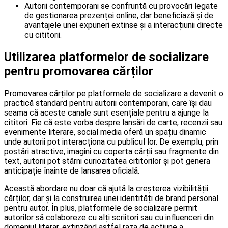
Autorii contemporani se confruntă cu provocări legate
de gestionarea prezenței online, dar beneficiază și de
avantajele unei expuneri extinse și a interacțiunii directe
cu cititorii.
Utilizarea platformelor de socializare
pentru promovarea cărților
Promovarea cărților pe platformele de socializare a devenit o
practică standard pentru autorii contemporani, care își dau
seama că aceste canale sunt esențiale pentru a ajunge la
cititori. Fie că este vorba despre lansări de carte, recenzii sau
evenimente literare, social media oferă un spațiu dinamic
unde autorii pot interacționa cu publicul lor. De exemplu, prin
postări atractive, imagini cu coperta cărții sau fragmente din
text, autorii pot stârni curiozitatea cititorilor și pot genera
anticipație înainte de lansarea oficială.
Această abordare nu doar că ajută la creșterea vizibilității
cărților, dar și la construirea unei identități de brand personal
pentru autor. În plus, platformele de socializare permit
autorilor să colaboreze cu alți scriitori sau cu influenceri din
domeniul literar, extinzând astfel raza de acțiune a