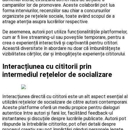
campaniilor lor de promovare. Aceste colaborări pot lua
forma interviurilor, recenziilor sau chiar a concursurilor
organizate pe rețelele sociale, toate având scopul de a
atrage atenția asupra lucrărilor respective.
De asemenea, autorii pot utiliza funcționalitățile platformelor,
cum ar fi live streaming-ul sau poveștile temporare, pentru a
crea o experiență interactivă și captivantă pentru cititori.
Această diversitate în abordare nu doar că îmbunătățește
vizibilitatea cărților, dar și îmbogățește experiența cititorului.
Interacțiunea cu cititorii prin
intermediul rețelelor de socializare
Interacțiunea directă cu cititorii este un alt aspect esențial al
utilizării rețelelor de socializare de către autorii contemporani.
Aceste platforme oferă un mediu propice pentru dialoguri
autentice între autori și fanii lor, facilitând feedback-ul
instantaneu și discuțiile despre lucrările publicate. Autorii pot
răspunde la întrebările cititorilor, pot oferi detalii despre
procesul creativ sau pot împărtăși gânduri personale legate