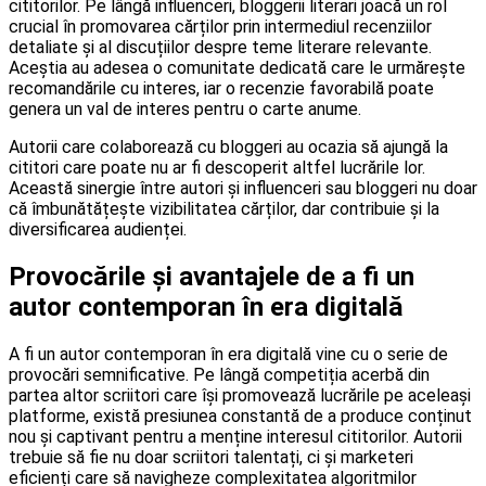
cititorilor. Pe lângă influenceri, bloggerii literari joacă un rol
crucial în promovarea cărților prin intermediul recenziilor
detaliate și al discuțiilor despre teme literare relevante.
Aceștia au adesea o comunitate dedicată care le urmărește
recomandările cu interes, iar o recenzie favorabilă poate
genera un val de interes pentru o carte anume.
Autorii care colaborează cu bloggeri au ocazia să ajungă la
cititori care poate nu ar fi descoperit altfel lucrările lor.
Această sinergie între autori și influenceri sau bloggeri nu doar
că îmbunătățește vizibilitatea cărților, dar contribuie și la
diversificarea audienței.
Provocările și avantajele de a fi un
autor contemporan în era digitală
A fi un autor contemporan în era digitală vine cu o serie de
provocări semnificative. Pe lângă competiția acerbă din
partea altor scriitori care își promovează lucrările pe aceleași
platforme, există presiunea constantă de a produce conținut
nou și captivant pentru a menține interesul cititorilor. Autorii
trebuie să fie nu doar scriitori talentați, ci și marketeri
eficienți care să navigheze complexitatea algoritmilor